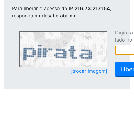
Para liberar o acesso
do IP
216.73.217.154
,
responda ao desafio abaixo.
Digite 
lado no
[trocar imagem]